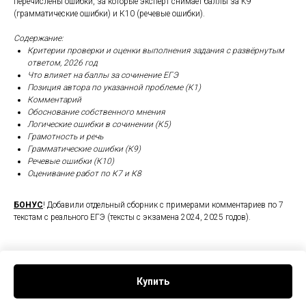
перечислены ошибки, за которые эксперт снимает баллы за К9
(грамматические ошибки) и К10 (речевые ошибки).
Содержание:
Критерии проверки и оценки выполнения задания с развёрнутым
ответом, 2026 год
Что влияет на баллы за сочинение ЕГЭ
Позиция автора по указанной проблеме (К1)
Комментарий
Обоснование собственного мнения
Логические ошибки в сочинении (К5)
Грамотность и речь
Грамматические ошибки (К9)
Речевые ошибки (К10)
Оценивание работ по К7 и К8
БОНУС
! Добавили отдельный сборник с примерами комментариев по 7
текстам с реального ЕГЭ (тексты с экзамена 2024, 2025 годов).
Купить
Tilda
Made on