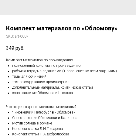
Комплект материалов по «Обломову»
SKU:
art-0007
349
руб.
Комплект материалов по произведению
полноценный конспект по произведению
рабочая тетрадь с заданиями (+ пояснения ко всем заданиям)
темы для сочинений
тест по содержанию произведения
дополнительные материалы, критические статьи
сопоставление Обломова и Штольца
Что входит в дополнительные материалы?
Чиновничий Петербург в «Обломове»
Сопоставление Обломовки и Калинова
Мотив солнца в романе
Конспект статьи Д.И.Писарева
Конспект статьи Н.А.Добролюбова