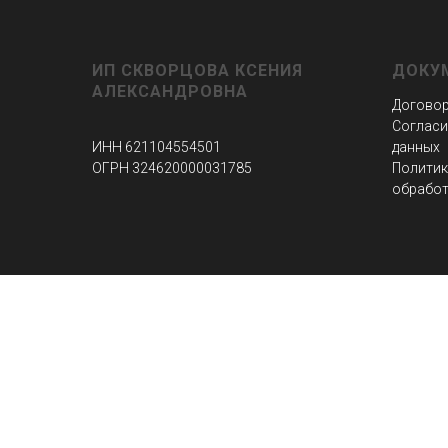
ИП СКВОРЦОВА КСЕНИЯ
ДОКУ
АЛЕКСАНДРОВНА
Договор
Согласи
ИНН 621104554501
данных
ОГРН 324620000031785
Политик
обработ